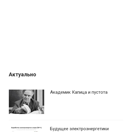
я
п
о
з
а
п
и
с
я
Актуально
м
Академик Капица и пустота
Будущее электроэнергетики