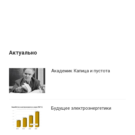
а
п
и
с
я
м
Актуально
Академик Капица и пустота
Будущее электроэнергетики