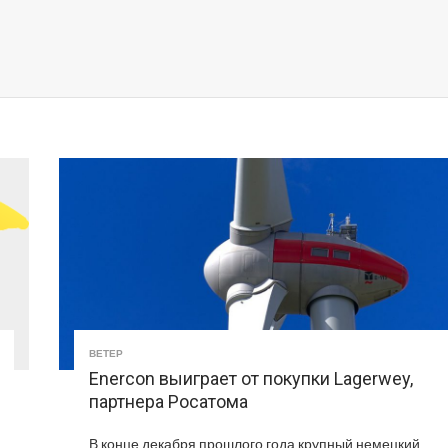
ВЕТЕР
Enercon выиграет от покупки Lagerwey,
партнера Росатома
В конце декабря прошлого года крупный немецкий