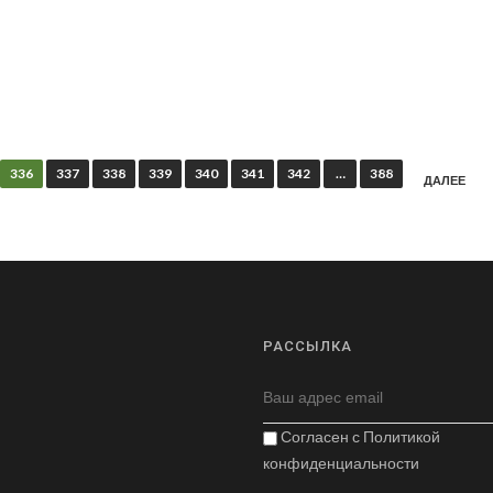
336
337
338
339
340
341
342
…
388
ДАЛЕЕ
РАССЫЛКА
Согласен с
Политикой
конфиденциальности