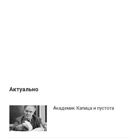
я
п
о
з
а
п
и
с
я
м
Актуально
Академик Капица и пустота