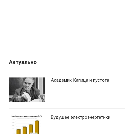
о
з
а
п
и
с
я
Актуально
м
Академик Капица и пустота
Будущее электроэнергетики