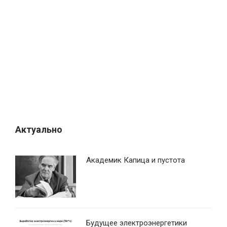
я
п
о
з
а
п
и
с
я
Актуально
м
Академик Капица и пустота
Будущее электроэнергетики