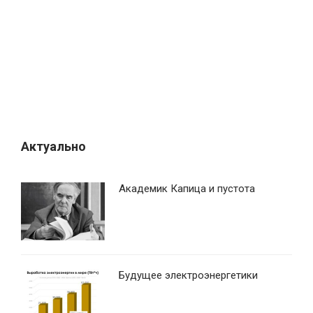
о
з
а
п
и
с
я
Актуально
м
Академик Капица и пустота
Будущее электроэнергетики