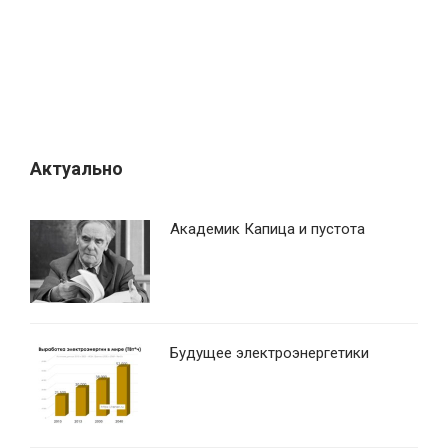
з
а
п
и
с
я
Актуально
м
Академик Капица и пустота
Будущее электроэнергетики