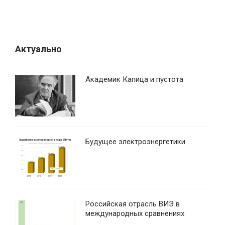
п
и
с
я
Актуально
м
Академик Капица и пустота
Будущее электроэнергетики
Российская отрасль ВИЭ в
международных сравнениях