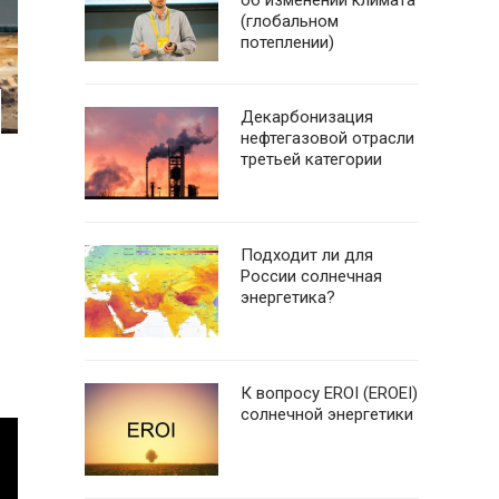
об изменении климата
(глобальном
потеплении)
Декарбонизация
нефтегазовой отрасли
третьей категории
Подходит ли для
России солнечная
энергетика?
К вопросу EROI (EROEI)
солнечной энергетики