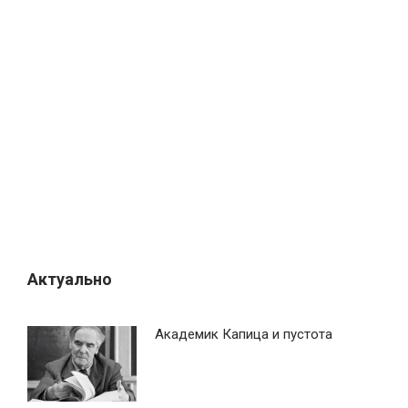
я
п
о
з
а
п
и
с
я
м
Актуально
Академик Капица и пустота