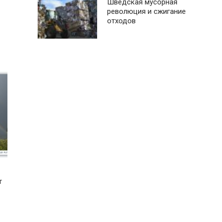
Шведская мусорная
революция и сжигание
отходов
т