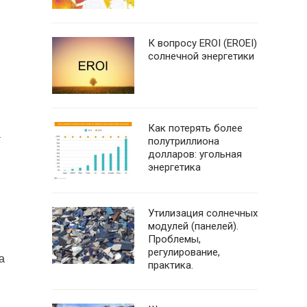
К вопросу EROI (EROEI)
солнечной энергетики
Как потерять более
а
полутриллиона
долларов: угольная
энергетика
Утилизация солнечных
модулей (панелей).
Проблемы,
регулирование,
а
практика.