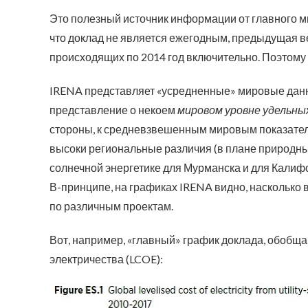
Это полезный источник информации от главного ми
что доклад не является ежегодным, предыдущая ве
происходящих по 2014 год включительно. Поэтому е
IRENA представляет «усредненные» мировые данны
представление о некоем
мировом уровне удельны
стороны, к средневзвешенным мировым показател
высоки региональные различия (в плане природных
солнечной энергетике для Мурманска и для Калифо
В-принципе, на графиках IRENA видно, насколько 
по различным проектам.
Вот, например, «главный» график доклада, обоб
электричества (LCOE):