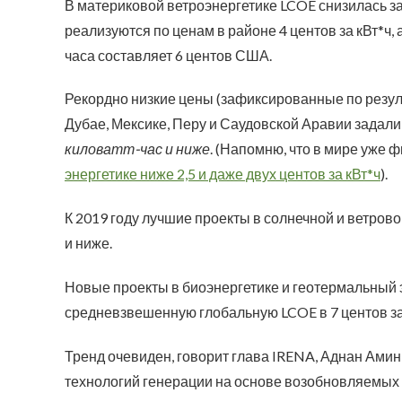
В материковой ветроэнергетике LCOE снизилась за
реализуются по ценам в районе 4 центов за кВт*ч
часа составляет 6 центов США.
Рекордно низкие цены (зафиксированные по резуль
Дубае, Мексике, Перу и Саудовской Аравии задал
киловатт-час и ниже
. (Напомню, что в мире уже
энергетике ниже 2,5 и даже двух центов за кВт*ч
).
К 2019 году лучшие проекты в солнечной и ветрово
и ниже.
Новые проекты в биоэнергетике и геотермальный э
средневзвешенную глобальную LCOE в 7 центов за
Тренд очевиден, говорит глава IRENA, Аднан Амин
технологий генерации на основе возобновляемых и