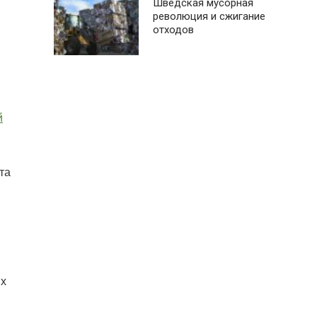
Шведская мусорная
революция и сжигание
отходов
й
та
ых