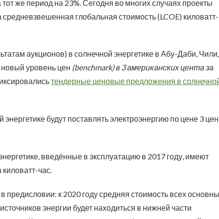
 тот же период на 23%. Сегодня во многих случаях проекты
, а средневзвешенная глобальная стоимость (LCOE) киловатт-
татам аукционов) в солнечной энергетике в Абу-Даби, Чили,
и новый уровень цен
(benchmark) в 3 американских цента за
 фиксировались
тендерные ценовые предложения в солнечно
й энергетике будут поставлять электроэнергию по цене 3 цен
нергетике, введённые в эксплуатацию в 2017 году, имеют
 киловатт-час.
 в предисловии: к 2020 году средняя стоимость всех основн
сточников энергии будет находиться в нижней части