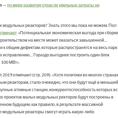
ия —
по мере развития отрасли удельные затраты не
 модульных реакторов? Знать этого мы пока не можем. Пол
отмечает
: «Потенциальная экономическая выгода при сборк
троительством на месте может оказаться завышенной…
и к общим дефектам, которые распространятся на весь парк
их исправлению… Гораздо выгоднее построить один блок
 100 МВт».
t 2019 отмечают (стр. 209): «Хотя политики во многих страна
м реакторам, стало очевидно, что они будут ещё в меньше
рупные атомные станции, конкурентоспособность которых вс
ко проектов малых модульных ректоров будут построены в
нном будущем, как правило, в результате массивной
е модульные реакторы смогут играть какую-либо