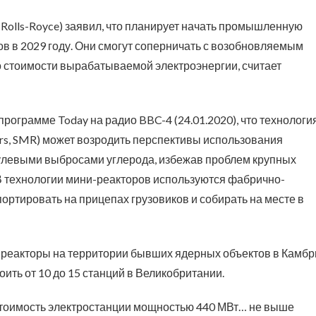
Rolls-Royce) заявил, что планирует начать промышленную
 в 2029 году. Они смогут соперничать с возобновляемым
по стоимости вырабатываемой электроэнергии, считает
рограмме Today на радио BBC-4 (24.01.2020), что технологи
ors, SMR) может возродить перспективы использования
 нулевыми выбросами углерода, избежав проблем крупных
В технологии мини-реакторов используются фабрично-
ртировать на прицепах грузовиков и собирать на месте в
е реакторы на территории бывших ядерных объектов в Камбр
оить от 10 до 15 станций в Великобритании.
 стоимость электростанции мощностью 440 МВт… не выше