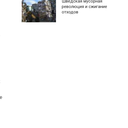
Шведская мусорная
революция и сжигание
отходов
е
х
й
е