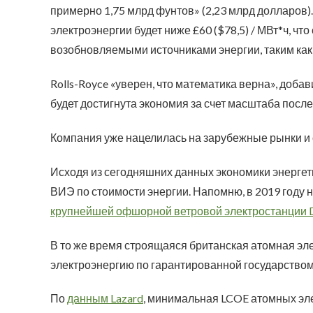
примерно 1,75 млрд фунтов» (2,23 млрд долларов).
электроэнергии будет ниже £60 ($78,5) / МВт*ч, ч
возобновляемыми источниками энергии, таким как
Rolls-Royce «уверен, что математика верна», добав
будет достигнута экономия за счет масштаба после
Компания уже нацелилась на зарубежные рынки и 
Исходя из сегодняшних данных экономики энергети
ВИЭ по стоимости энергии. Напомню, в 2019 году 
крупнейшей офшорной ветровой электростанции 
В то же время строящаяся британская атомная эле
электроэнергию по гарантированной государством ц
По
данным Lazard
, минимальная LCOE атомных эле