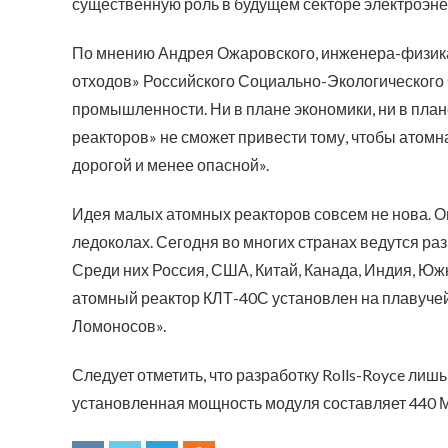
существенную роль в будущем секторе электроэне
По мнению Андрея Ожаровского, инженера-физика
отходов» Российского Социально-Экологического 
промышленности. Ни в плане экономики, ни в пла
реакторов» не сможет привести тому, чтобы атомн
дорогой и менее опасной».
Идея малых атомных реакторов совсем не нова. О
ледоколах. Сегодня во многих странах ведутся ра
Среди них Россия, США, Китай, Канада, Индия, Юж
атомный реактор КЛТ-40С установлен на плавуче
Ломоносов».
Следует отметить, что разработку Rolls-Royce лишь
установленная мощность модуля составляет 440 М