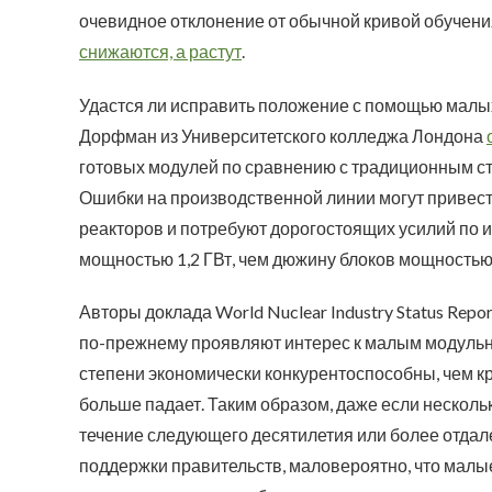
очевидное отклонение от обычной кривой обучен
снижаются, а растут
.
Удастся ли исправить положение с помощью малых
Дорфман из Университетского колледжа Лондона
готовых модулей по сравнению с традиционным с
Ошибки на производственной линии могут привест
реакторов и потребуют дорогостоящих усилий по 
мощностью 1,2 ГВт, чем дюжину блоков мощностью
Авторы доклада World Nuclear Industry Status Repor
по-прежнему проявляют интерес к малым модульны
степени экономически конкурентоспособны, чем к
больше падает. Таким образом, даже если несколь
течение следующего десятилетия или более отдале
поддержки правительств, маловероятно, что малы