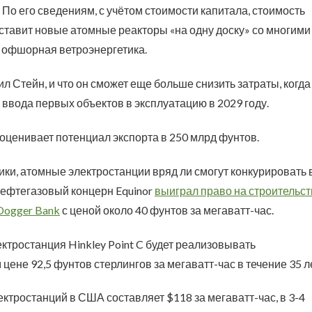
 По его сведениям, с учётом стоимости капитала, стоимость
то ставит новые атомные реакторы «на одну доску» со многими
 офшорная ветроэнергетика.
ил Стейн, и что он сможет еще больше снизить затраты, когда
 ввода первых объектов в эксплуатацию в 2029 году.
оценивает потенциал экспорта в 250 млрд фунтов.
ки, атомные электростанции вряд ли смогут конкурировать 
нефтегазовый концерн Equinor
выиграл право на строительст
Dogger Bank
с ценой около 40 фунтов за мегаватт-час.
ктростанция Hinkley Point C будет реализовывать
ене 92,5 фунтов стерлингов за мегаватт-час в течение 35 ле
ктростанций в США составляет $118 за мегаватт-час, в 3-4