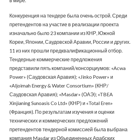
в мире.
Конкуренция на тендере была очень острой. Среди
претендентов на участие в реализации проекта
изначально было 23 компании из КНР, Южной
Кореи, Японии, Саудовской Аравии, России и других.
11 из них прошли предквалификационный отбор.
Тендерные коммерческие предложения
представили пять компаний/консорциумов: «Acwa
Power» (Саудовская Аравия); «Jinko Power» и
«Aljoimah Energy & Water Consortium» (КНР/
Саудовская Аравия); «Masdar» (ОАЭ); «TBEA
Xinjianing Sunoasis Co Ltd» (КНР) и «Total Eren»
(Франция). По результатам изучения и оценки
технических и коммерческих предложений
претендентов тендерной комиссией была выбрана
компания Masdar из Объединенных Арабских