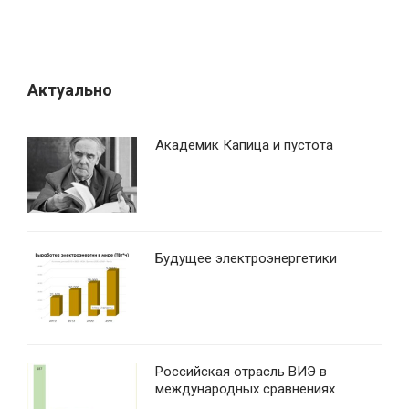
п
и
с
я
Актуально
м
Академик Капица и пустота
Будущее электроэнергетики
Российская отрасль ВИЭ в
международных сравнениях