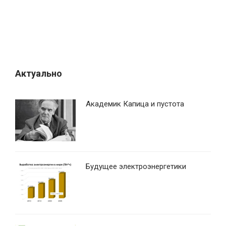
а
п
и
с
я
Актуально
м
Академик Капица и пустота
Будущее электроэнергетики