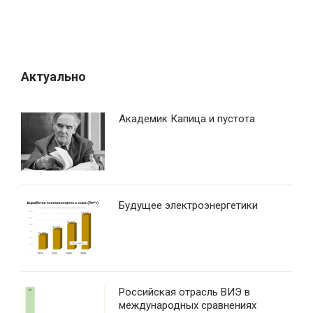
а
п
и
с
Актуально
я
м
Академик Капица и пустота
Будущее электроэнергетики
Российская отрасль ВИЭ в
международных сравнениях