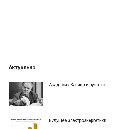
п
о
з
а
п
и
с
я
Актуально
м
Академик Капица и пустота
Будущее электроэнергетики