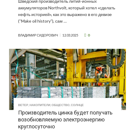
Шведский производитель литий-ионных
аккумуляторов Northvolt, который хотел «сделать
нефть историей», как это выражено в его девизе
(“Make oil history”), сам …
0
ВЛАДИМИР СИДОРОВИЧ
12.03.2025
ВЕТЕР
,
НАКОПИТЕЛИ
,
ОБЩЕСТВО
,
СОЛНЦЕ
Производитель цинка будет получать
возобновляемую электроэнергию
круглосуточно