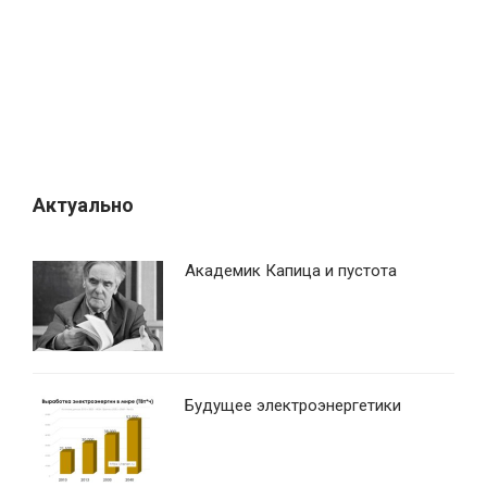
о
з
а
п
и
с
я
Актуально
м
Академик Капица и пустота
Будущее электроэнергетики