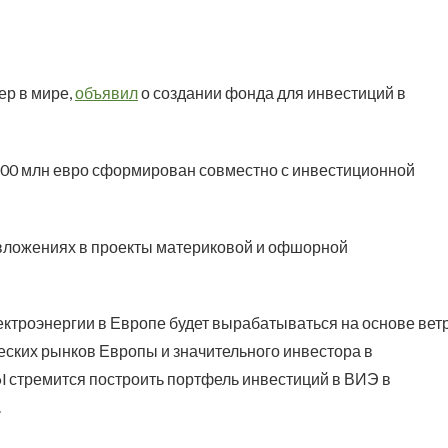
ер в мире,
объявил
о создании фонда для инвестиций в
00 млн евро сформирован совместно с инвестиционной
 вложениях в проекты материковой и офшорной
электроэнергии в Европе будет вырабатываться на основе вет
ческих рынков Европы и значительного инвестора в
ol стремится построить портфель инвестиций в ВИЭ в
.