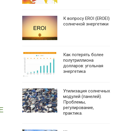
К вопросу EROI (EROEI)
солнечной энергетики
Как потерять более
полутриллиона
долларов: угольная
энергетика
Утилизация солнечных
модулей (панелей).
Проблемы,
регулирование,
Е
практика.