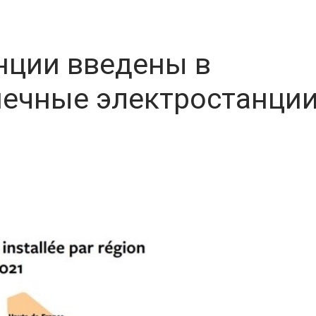
анции введены в
нечные электростанци