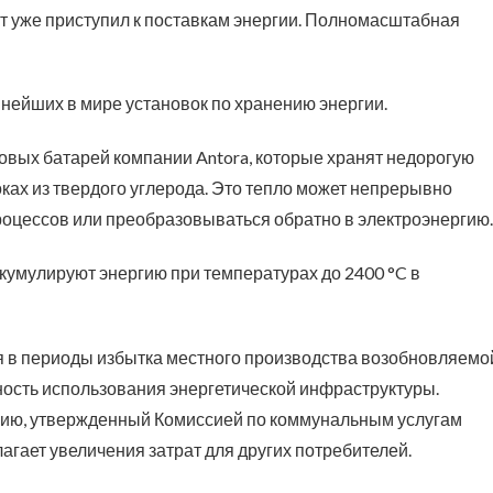
кт уже приступил к поставкам энергии. Полномасштабная
пнейших в мире установок по хранению энергии.
овых батарей компании Antora, которые хранят недорогую
ках из твердого углерода. Это тепло может непрерывно
оцессов или преобразовываться обратно в электроэнергию.
ккумулируют энергию при температурах до 2400 °C в
я в периоды избытка местного производства возобновляемо
ость использования энергетической инфраструктуры.
гию, утвержденный Комиссией по коммунальным услугам
агает увеличения затрат для других потребителей.