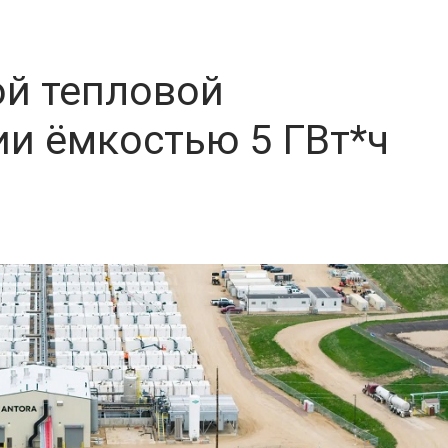
ой тепловой
ии ёмкостью 5 ГВт*ч