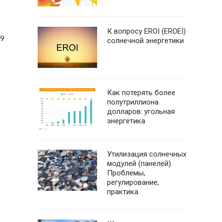
К вопросу EROI (EROEI)
9
солнечной энергетики
Как потерять более
полутриллиона
долларов: угольная
энергетика
Утилизация солнечных
модулей (панелей).
Проблемы,
регулирование,
практика.