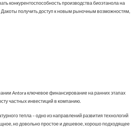
ть конкурентоспособность производства биоэтанола на
 Дакоты получить доступ к новым рыночным возможностям,
ании Antora ключевое финансирование на ранних этапах
осту частных инвестиций в компанию.
урного тепла – одно из направлений развития технологий
щное, но довольно простое и дешевое, хорошо подходящее