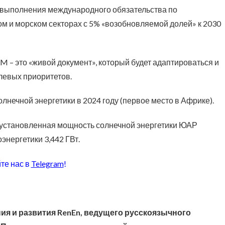
я выполнения международного обязательства по
 и морском секторах с 5% «возобновляемой долей» к 2030
M – это «живой документ», который будет адаптироваться и
левых приоритетов.
лнечной энергетики в 2024 году (первое место в Африке).
а установленная мощность солнечной энергетики ЮАР
оэнергетики 3,442 ГВт.
те нас в
Telegram
!
ия и развития RenEn, ведущего русскоязычного