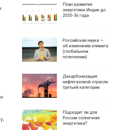
План развития
к
энергетики Индии до
2035-36 года
Российская наука —
об изменении климата
(глобальном
потеплении)
Декарбонизация
нефтегазовой отрасли
третьей категории
 и
Подходит ли для
России солнечная
у,
энергетика?