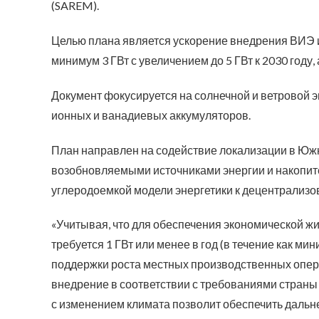
(SAREM).
Целью плана является ускорение внедрения ВИЭ и
минимум 3 ГВт с увеличением до 5 ГВт к 2030 год
Документ фокусируется на солнечной и ветровой э
ионных и ванадиевых аккумуляторов.
План направлен на содействие локализации в Юж
возобновляемыми источниками энергии и накопите
углеродоемкой модели энергетики к децентрализов
«Учитывая, что для обеспечения экономической 
требуется 1 ГВт или менее в год (в течение как ми
поддержки роста местных производственных опер
внедрение в соответствии с требованиями страны
с изменением климата позволит обеспечить даль