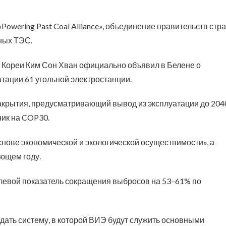
owering Past Coal Alliance», объединение правительств стр
ных ТЭС.
 Кореи Ким Сон Хван официально объявил в Белене о
тации 61 угольной электростанции.
закрытия, предусматривающий вывод из эксплуатации до 204
ник на COP30.
снове экономической и экологической осуществимости», а
ующем году.
евой показатель сокращения выбросов на 53–61% по
дать систему, в которой ВИЭ будут служить основными