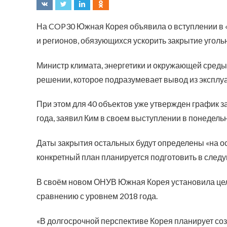
На COP30 Южная Корея объявила о вступлении в «P
и регионов, обязующихся ускорить закрытие уголь
Министр климата, энергетики и окружающей среды
решении, которое подразумевает вывод из эксплуа
При этом для 40 объектов уже утвержден график 
года, заявил Ким в своем выступлении в понедель
Даты закрытия остальных будут определены «на о
конкретный план планируется подготовить в след
В своём новом ОНУВ Южная Корея установила цел
сравнению с уровнем 2018 года.
«В долгосрочной перспективе Корея планирует соз