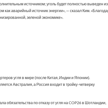
полнительным источником; уголь будет полностью выведен из
ном как аварийный источник энергии», — сказал Ким. «Благод
низированной, зеленой экономике».
еров угля в мире (после Китая, Индии и Японии).
ется Австралия, а Россия входит в тройку-четверку
ла обязательства по отказу от угля на COP26 в Шотландии,