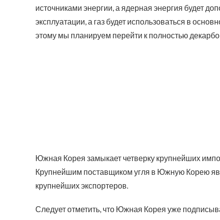
источниками энергии, а ядерная энергия будет до
эксплуатации, а газ будет использоваться в основ
этому мы планируем перейти к полностью декарбо
Южная Корея замыкает четверку крупнейших импорт
Крупнейшим поставщиком угля в Южную Корею явля
крупнейших экспортеров.
Следует отметить, что Южная Корея уже подписыва