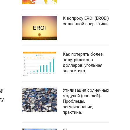
К вопросу EROI (EROEI)
солнечной энергетики
Как потерять более
полутриллиона
долларов: угольная
энергетика
Утилизация солнечных
ой
модулей (панелей).
ду
Проблемы,
регулирование,
практика.