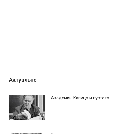
я
п
о
з
а
п
и
с
я
Актуально
м
Академик Капица и пустота