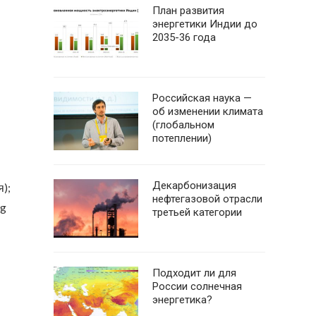
План развития
энергетики Индии до
2035-36 года
Российская наука —
об изменении климата
(глобальном
потеплении)
Декарбонизация
);
нефтегазовой отрасли
ng
третьей категории
Подходит ли для
России солнечная
энергетика?