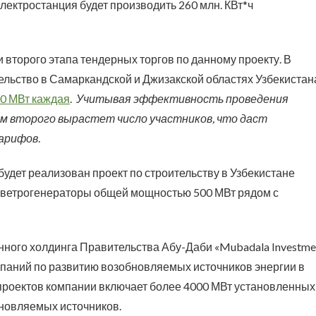
лектростанция будет производить 260 млн. КВт*ч
и второго этапа тендерных торгов по данному проекту. В
оительство в Самаркандской и Джизакской областях Узбекистан
00 МВт каждая
.
Учитывая эффективность проведения
ам второго вырастет число участников, что даст
тарифов
.
будет реализован проект по строительству в Узбекистане
ь ветрогенераторы общей мощностью 500 МВт рядом с
ного холдинга Правительства Абу-Даби «Mubadala Investme
паний по развитию возобновляемых источников энергии в
роектов компании включает более 4000 МВт установленных
бновляемых источников.