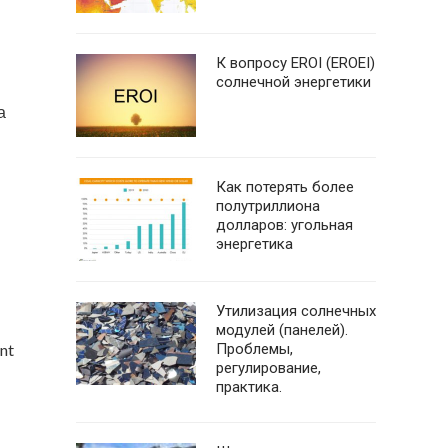
К вопросу EROI (EROEI)
солнечной энергетики
а
Как потерять более
полутриллиона
долларов: угольная
энергетика
Утилизация солнечных
модулей (панелей).
nt
Проблемы,
регулирование,
практика.