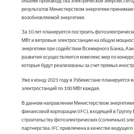
объеме производства электрической энергии, сего
результатов Министерством энергетики принимают
возобновляемой энергетике.
За 10 лет планируется построить фотоэлектричес
МВт и ветровые электростанции на общую мощност
энергетики при содействии Всемирного Банка, Ази
развития осуществляется комплекс мер по конкур
которые будут реализованы за счет прямых иност
Уже к концу 2021 году в Узбекистане планируется 
электростанций по 100 МВт каждая.
В данном направлении Министерством энергетики
финансовой корпорации (IFC), входящей в Группу Вс
строительству фотоэлектрических (солнечных) эл
партнерства. IFC привлечена в качестве ведущего