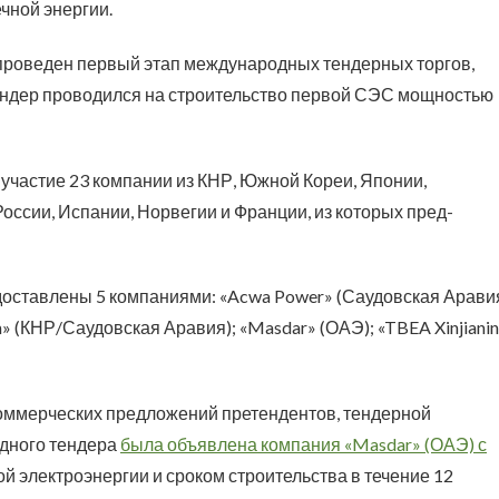
чной энергии.
л проведен первый этап международных тендерных торгов,
Тендер проводился на строительство первой СЭС мощностью
участие 23 компании из КНР, Южной Кореи, Японии,
ссии, Испании, Норвегии и Франции, из которых пред-
ставлены 5 компаниями: «Acwa Power» (Саудовская Аравия
um» (КНР/Саудовская Аравия); «Masdar» (ОАЭ); «TBEA Xinjiani
 коммерческих предложений претендентов, тендерной
дного тендера
была объявлена компания «Masdar» (ОАЭ) с
 электроэнергии и сроком строительства в течение 12