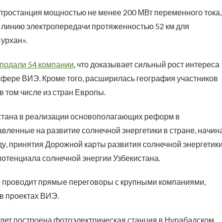
ктростанция мощностью не менее 200 МВт переменного тока,
 линию электропередачи протяженностью 52 км для
урхан».
подали 54 компании
, что доказывает сильный рост интереса
сфере ВИЭ. Кроме того, расширилась география участников
в том числе из стран Европы.
стана в реализации основополагающих реформ в
авленные на развитие солнечной энергетики в стране, начин
ду, принятия Дорожной карты развития солнечной энергетики
 потенциала солнечной энергии Узбекистана.
о проводит прямые переговоры с крупными компаниями,
в проектах ВИЭ.
удет построена фотоэлектрическая станция в Нурабадском