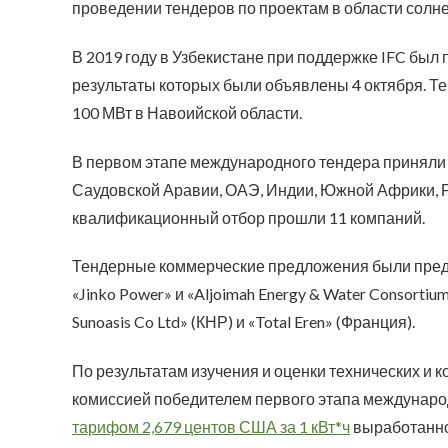
проведении тендеров по проектам в области солне
В 2019 году в Узбекистане при поддержке IFC бы
результаты которых были объявлены 4 октября. 
100 МВт в Навоийской области.
В первом этапе международного тендера приняли 
Саудовской Аравии, ОАЭ, Индии, Южной Африки, Ро
квалификационный отбор прошли 11 компаний.
Тендерные коммерческие предложения были предо
«Jinko Power» и «Aljoimah Energy & Water Consorti
Sunoasis Co Ltd» (КНР) и «Total Eren» (Франция).
По результатам изучения и оценки технических и
комиссией победителем первого этапа междунаро
тарифом 2,679 центов США за 1 кВт*ч
выработанной