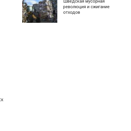
Шведская мусорная
революция и сжигание
отходов
ск