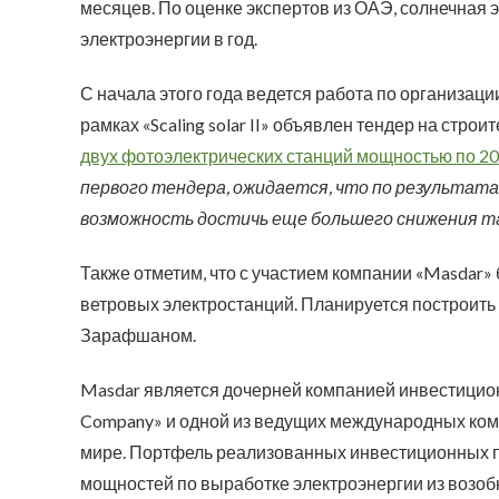
месяцев. По оценке экспертов из ОАЭ, солнечная э
электроэнергии в год.
С начала этого года ведется работа по организаци
рамках «Scaling solar II» объявлен тендер на стр
двух фотоэлектрических станций мощностью по 2
первого тендера, ожидается, что по результат
возможность достичь еще большего снижения 
Также отметим, что с участием компании «Masdar» 
ветровых электростанций. Планируется построит
Зарафшаном.
Masdar является дочерней компанией инвестицион
Company» и одной из ведущих международных ком
мире. Портфель реализованных инвестиционных п
мощностей по выработке электроэнергии из возо