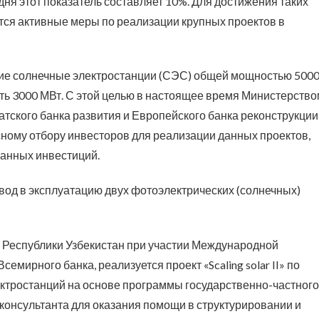
дня этот показатель составляет 10%. Для достижения таких
ся активные меры по реализации крупных проектов в
кие солнечные электростанции (СЭС) общей мощностью 500
ь 3000 МВт. С этой целью в настоящее время Министерство
атского банка развития и Европейского банка реконструкции
сному отбору инвесторов для реализации данных проектов,
ранных инвестиций.
ввод в эксплуатацию двух фотоэлектрических (солнечных)
 Республики Узбекистан при участии Международной
емирного банка, реализуется проект «Scaling solar II» по
ектростанций на основе программы государственно-частного
 консультанта для оказания помощи в структурировании и