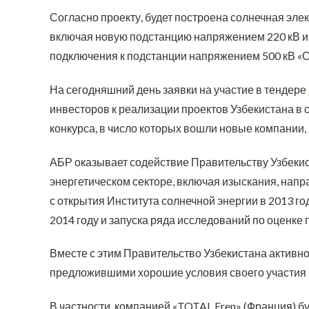
Согласно проекту, будет построена солнечная эле
включая новую подстанцию напряжением 220 кВ и
подключения к подстанции напряжением 500 кВ «С
На сегодняшний день заявки на участие в тендере
инвесторов к реализации проектов Узбекистана в 
конкурса, в число которых вошли новые компании, 
АБР оказывает содействие Правительству Узбеки
энергетическом секторе, включая изыскания, напр
с открытия Института солнечной энергии в 2013 го
2014 году и запуска ряда исследований по оценке
Вместе с этим Правительство Узбекистана активн
предложившими хорошие условия своего участия 
В частности, компанией «TOTAL Eren» (Франция) б