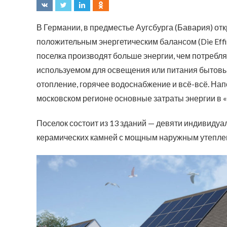
В Германии, в предместье Аугсбурга (Бавария) от
положительным энергетическим балансом (Die Effizie
поселка производят больше энергии, чем потребляет
используемом для освещения или питания бытовых
отопление, горячее водоснабжение и всё-всё. Напо
московском регионе основные затраты энергии в «о
Поселок состоит из 13 зданий — девяти индивидуа
керамических камней с мощным наружным утеплен