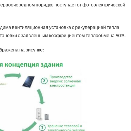
в первоочередном порядке поступает от фотоэлектрической
одима вентиляционная установка с рекуперацией тепла
установки с заявленным коэффициентом теплообмена 90%.
бражена на рисунке: