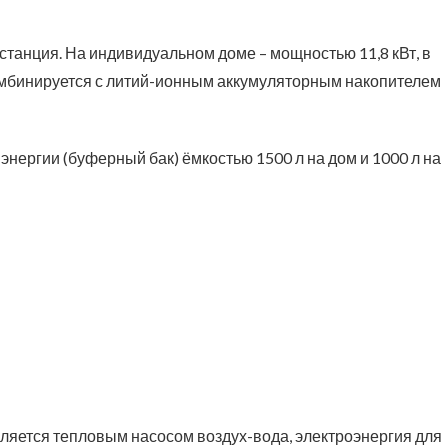
танция. На индивидуальном доме – мощностью 11,8 кВт, в
 комбинируется с литий-ионным аккумуляторным накопителем
энергии (буферный бак) ёмкостью 1500 л на дом и 1000 л на
твляется тепловым насосом воздух-вода, электроэнергия для