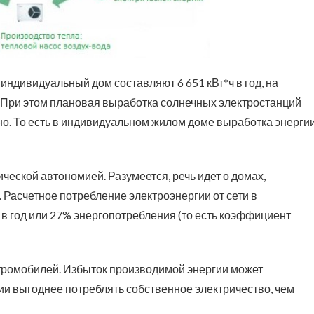
индивидуальный дом составляют 6 651 кВт*ч в год, на
д. При этом плановая выработка солнечных электростанций
енно. То есть в индивидуальном жилом доме выработка энерги
ической автономией. Разумеется, речь идет о домах,
. Расчетное потребление электроэнергии от сети в
 в год или 27% энергопотребления (то есть коэффициент
тромобилей. Избыток производимой энергии может
ии выгоднее потреблять собственное электричество, чем