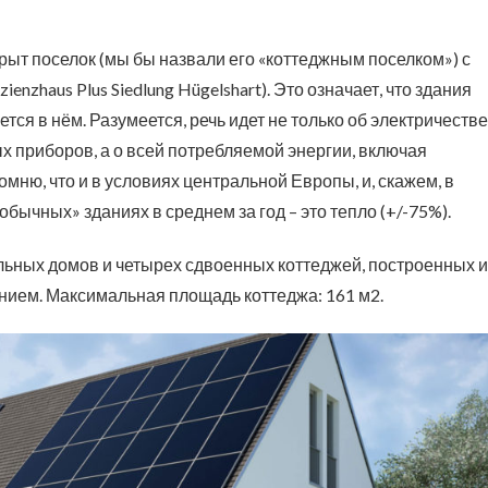
крыт поселок (мы бы назвали его «коттеджным поселком») с
nzhaus Plus Siedlung Hügelshart). Это означает, что здания
ся в нём. Разумеется, речь идет не только об электричестве
 приборов, а о всей потребляемой энергии, включая
мню, что и в условиях центральной Европы, и, скажем, в
бычных» зданиях в среднем за год – это тепло (+/-75%).
льных домов и четырех сдвоенных коттеджей, построенных и
ием. Максимальная площадь коттеджа: 161 м2.