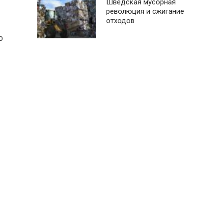
Шведская мусорная
революция и сжигание
отходов
о