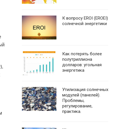
К вопросу EROI (EROEI)
солнечной энергетики
е
ый
Как потерять более
полутриллиона
долларов: угольная
),
энергетика
х
Утилизация солнечных
модулей (панелей).
Проблемы,
регулирование,
практика.
м