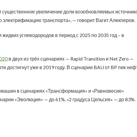
т существенное увеличение доли возобновляемых источник
ю электрификацию транспорта», — говорит Вагит Алекперов.
жидких углеводородов в период с 2025 по 2035 год – в
2020
в двух из трёх сценариях — Rapid Transition и Net Zero —
ти достигнут уже в 2019 году. В сценарии BAU от BP пик неф
 машин в сценариях «Трансформация» и «Равновесие»
ценарии «Эволюция» — до 61%, «2 градуса Цельсия» — до 83%.