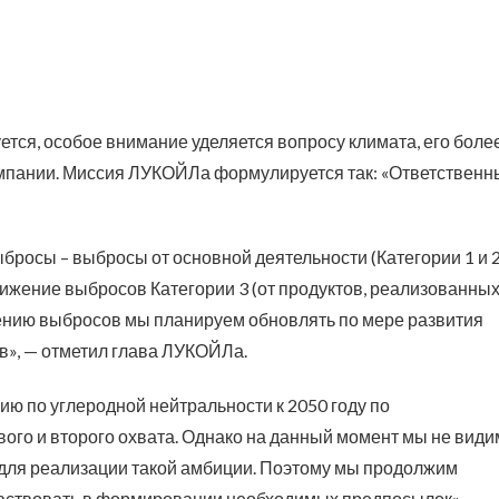
ется, особое внимание уделяется вопросу климата, его боле
компании. Миссия ЛУКОЙЛа формулируется так: «Ответственн
росы – выбросы от основной деятельности (Категории 1 и 2
нижение выбросов Категории 3 (от продуктов, реализованны
щению выбросов мы планируем обновлять по мере развития
в», — отметил глава ЛУКОЙЛа.
ию по углеродной нейтральности к 2050 году по
ого и второго охвата. Однако на данный момент мы не види
для реализации такой амбиции. Поэтому мы продолжим
частвовать в формировании необходимых предпосылок», —