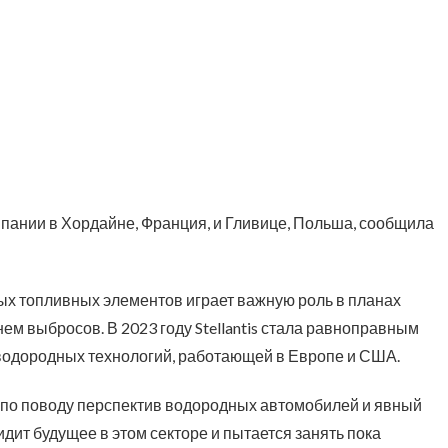
мпании в Хордайне, Франция, и Гливице, Польша, сообщила
ных топливных элементов играет важную роль в планах
нем выбросов. В 2023 году Stellantis стала равноправным
водородных технологий, работающей в Европе и США.
по поводу перспектив водородных автомобилей и явный
s видит будущее в этом секторе и пытается занять пока