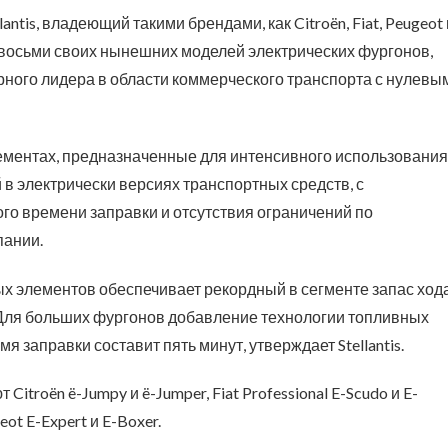
ntis, владеющий такими брендами, как Citroën, Fiat, Peugeot 
 восьми своих нынешних моделей электрических фургонов,
ного лидера в области коммерческого транспорта с нулевы
ементах, предназначенные для интенсивного использования
 в электрически версиях транспортных средств, с
о времени заправки и отсутствия ограничений по
пании.
х элементов обеспечивает рекордный в сегменте запас ход
. Для больших фургонов добавление технологии топливных
я заправки составит пять минут, утверждает Stellantis.
troën ë-Jumpy и ë-Jumper, Fiat Professional E-Scudo и E-
eot E-Expert и E-Boxer.