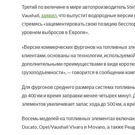
Третий по величине в мире автопроизводитель Stella
Vauxhall,
заявил
, что выпустит водородные версии
стремясь «зацементировать свою позицию бесспор
уровнем выбросов в Европе».
«Версии коммерческих фургонов на топливных эл
клиентами, основаны на технологии, используемой
дополнительными преимуществами в виде коротког
грузоподъемности», — говорится в сообщении ком
Для фургонов среднего размера система топливны
до 400 км и время заправки менее четырех минут
элементов увеличивает запас хода до 500 км, а врем
Восемь моделей на топливных элементах включают Ci
Ducato, Opel/Vauxhall Vivaro и Movano, а также Peug