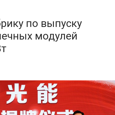
рику по выпуску
нечных модулей
Вт