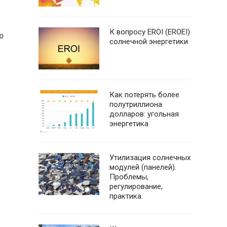
К вопросу EROI (EROEI)
ю
солнечной энергетики
Как потерять более
полутриллиона
долларов: угольная
энергетика
Утилизация солнечных
модулей (панелей).
Проблемы,
регулирование,
практика.