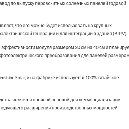
завод по выпуску перовскитных солнечных панелей годовой
аявляет, что его можно будет использовать на крупных
электрической генерации и для интеграции в здания (BIPV).
 эффективности модуля размером 30 см на 40 см и планируе
и фотоэлектрического преобразования для панелей размеро
shine Solar, и на фабрике используется 100% китайское
одства является прочной основой для коммерциализации
оследующего расширения производственных мощностей