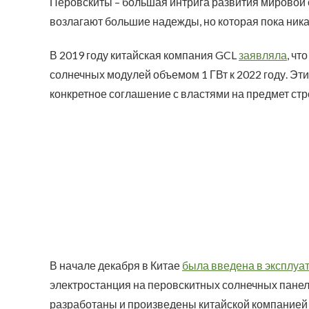
Перовскиты – большая интрига развития мировой с
возлагают большие надежды, но которая пока ника
В 2019 году китайская компания GCL
заявляла
, чт
солнечных модулей объемом 1 ГВт к 2022 году. Эт
конкретное соглашение с властями на предмет ст
В начале декабря в Китае
была введена в эксплуа
электростанция на перовскитных солнечных панел
разработаны и произведены китайской компанией 