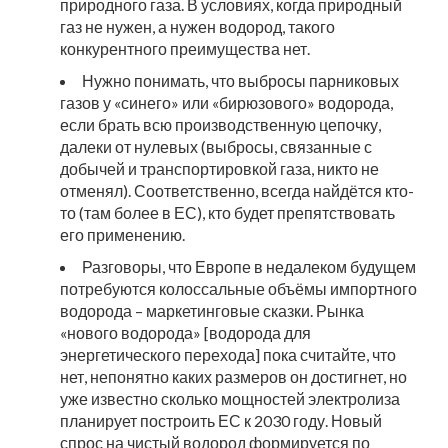
природного газа. В условиях, когда природный
газ не нужен, а нужен водород, такого
конкурентного преимущества нет.
Нужно понимать, что выбросы парниковых
газов у «синего» или «бирюзового» водорода,
если брать всю производственную цепочку,
далеки от нулевых (выбросы, связанные с
добычей и транспортировкой газа, никто не
отменял). Соответственно, всегда найдётся кто-
то (там более в ЕС), кто будет препятствовать
его применению.
Разговоры, что Европе в недалеком будущем
потребуются колоссальные объёмы импортного
водорода – маркетинговые сказки. Рынка
«нового водорода» [водорода для
энергетического перехода] пока считайте, что
нет, непонятно каких размеров он достигнет, но
уже известно сколько мощностей электролиза
планирует построить ЕС к 2030 году. Новый
спрос на чистый водород формируется по