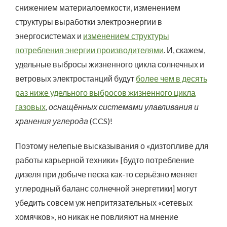
снижением материалоемкости, изменением
структуры выработки электроэнергии в
энергосистемах и
изменением структуры
потребления энергии производителями
. И, скажем,
удельные выбросы жизненного цикла солнечных и
ветровых электростанций будут
более чем в десять
раз ниже удельного выбросов жизненного цикла
газовых
,
оснащённых системами улавливания и
хранения углерода
(CCS)!
Поэтому нелепые высказывания о «дизтопливе для
работы карьерной техники» [будто потребление
дизеля при добыче песка как-то серьёзно меняет
углеродный баланс солнечной энергетики] могут
убедить совсем уж непритязательных «сетевых
хомячков», но никак не повлияют на мнение