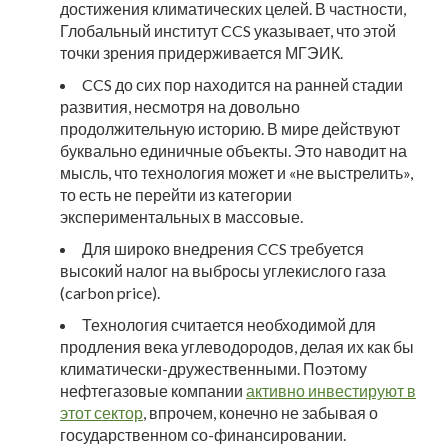
достижения климатических целей. В частности,
Глобальный институт CCS указывает, что этой
точки зрения придерживается МГЭИК.
CCS до сих пор находится на ранней стадии
развития, несмотря на довольно
продолжительную историю. В мире действуют
буквально единичные объекты. Это наводит на
мысль, что технология может и «не выстрелить»,
то есть не перейти из категории
экспериментальных в массовые.
Для широко внедрения CCS требуется
высокий налог на выбросы углекислого газа
(carbon price).
Технология считается необходимой для
продления века углеводородов, делая их как бы
климатически-дружественными. Поэтому
нефтегазовые компании
активно инвестируют в
этот сектор
, впрочем, конечно не забывая о
государственном со-финансировании.